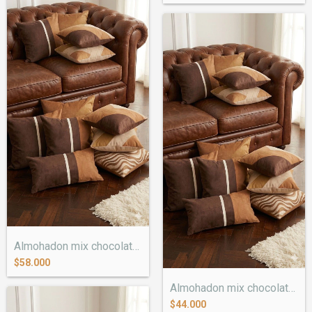
Almohadon mix chocolate 60x60
$58.000
Almohadon mix chocolate 50x50
$44.000