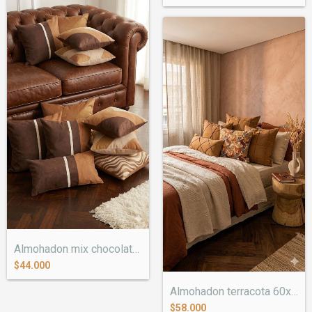
Almohadon mix chocolate 30x50
$44.000
Almohadon terracota 60x60
$58.000